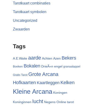
Tarotkaart combinaties
Tarotkaart symbolen
Uncategorized
Zwaarden
Tags
aarde
Bekers
A.E.Waite
Achten
Azen
Bokalen
DrieÃ«n
engel
Boeken
granaatappel
Grote Arcana
Gratis Tarot
Hofkaarten
Kelken
Kaartleggen
Kleine Arcana
Koningen
lucht
Koninginnen
Negens
Online tarot