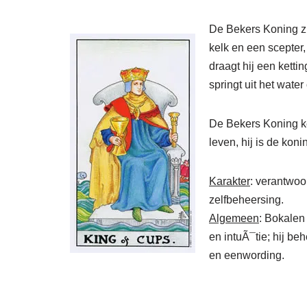
De Bekers Koning zit
kelk en een scepter,
draagt hij een ketti
springt uit het wate
De Bekers Koning ken
leven, hij is de kon
Karakter
: verantwoor
zelfbeheersing.
Algemeen
: Bokalen
en intuÃ¯tie; hij be
en eenwording.