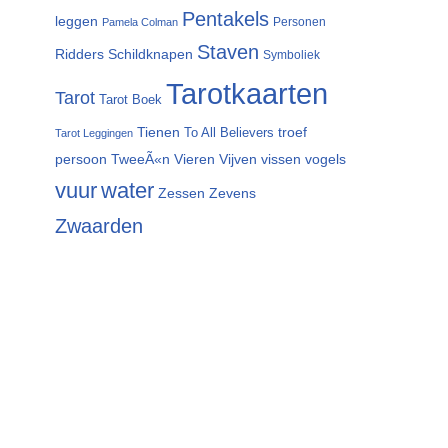
Pentakels
leggen
Personen
Pamela Colman
Staven
Ridders
Schildknapen
Symboliek
Tarotkaarten
Tarot
Tarot Boek
Tienen
troef
To All Believers
Tarot Leggingen
persoon
TweeÃ«n
Vieren
Vijven
vissen
vogels
vuur
water
Zessen
Zevens
Zwaarden