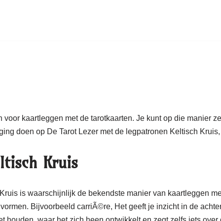
n voor kaartleggen met de tarotkaarten. Je kunt op die manier ze
ging doen op De Tarot Lezer met de legpatronen Keltisch Kruis,
ltisch Kruis
 Kruis is waarschijnlijk de bekendste manier van kaartleggen met
gvormen. Bijvoorbeeld carriÃ©re, Het geeft je inzicht in de acht
 houden, waar het zich heen ontwikkelt en zegt zelfs iets over d