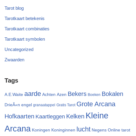
Tarot blog
Tarotkaart betekenis
Tarotkaart combinaties
Tarotkaart symbolen
Uncategorized
Zwaarden
Tags
aarde
Bekers
Bokalen
A.E.Waite
Achten
Azen
Boeken
Grote Arcana
DrieÃ«n
engel
granaatappel
Gratis Tarot
Kleine
Hofkaarten
Kelken
Kaartleggen
Arcana
lucht
Koningen
Koninginnen
Negens
Online tarot